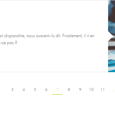
disparaître, nous avaient-ils dit. Finalement, il n’en
t-ce pas ?
…
3
4
5
6
7
8
9
10
11