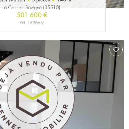
à Cesson-Sévigné (35510)
501 600 €
Réf. 1396VM