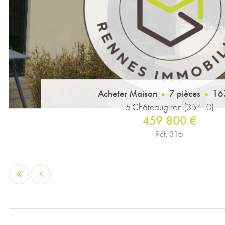
Acheter Maison
7 pièces
16
à Châteaugiron (35410)
459 800 €
Réf. 316