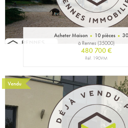
Acheter Maison
10 pièces
30
à Rennes (35000)
480 700 €
Réf. 190VM
Vendu