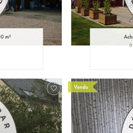
0 m²
Ach
à
Vendu