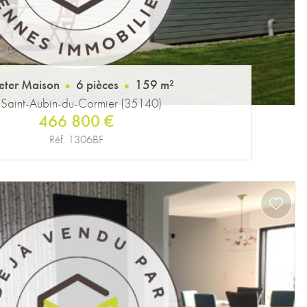
eter Maison
6 pièces
159 m²
 Saint-Aubin-du-Cormier (35140)
466 800 €
Réf. 1306BF