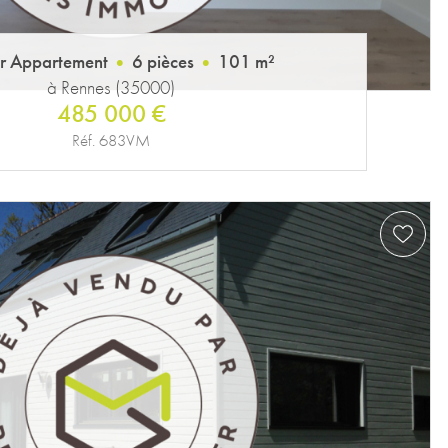
r Appartement
6 pièces
101 m²
à Rennes (35000)
485 000 €
Réf. 683VM