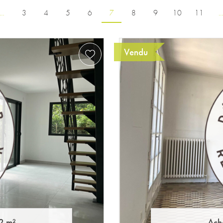
…
3
4
5
6
7
8
9
10
11
Vendu
2 m²
Ach