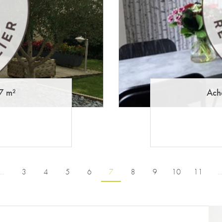
7 m²
Ach
…
3
4
5
6
7
8
9
10
11