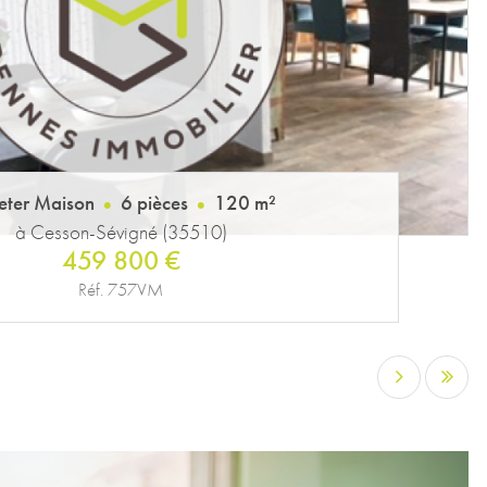
eter Maison
6 pièces
120 m²
à Cesson-Sévigné (35510)
459 800 €
Réf. 757VM
…