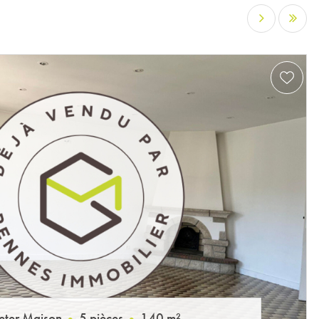
…
eter Maison
5 pièces
140 m²