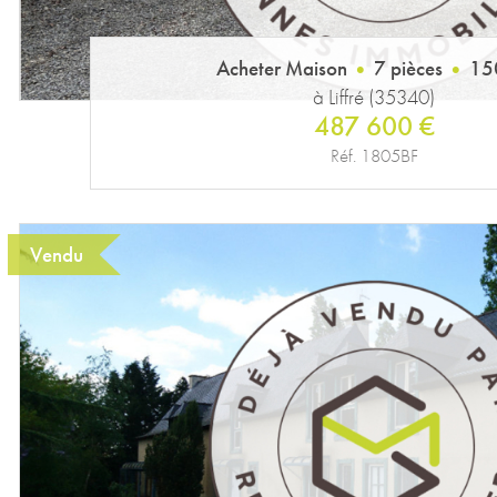
Acheter Maison
7 pièces
15
à Liffré (35340)
487 600 €
Réf. 1805BF
Vendu