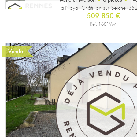
à Noyal-Châtillon-sur-Seiche (35
509 850 €
Réf. 1681VM
Vendu