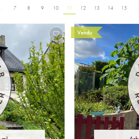
…
7
8
9
10
11
12
13
14
15
Vendu
 m²
Ach