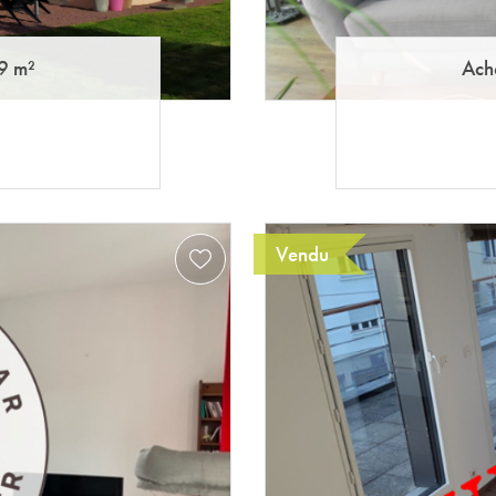
9 m²
Ach
Vendu