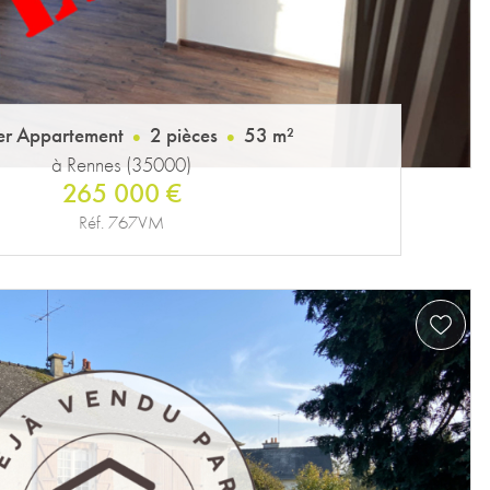
er Appartement
2 pièces
53 m²
à Rennes (35000)
265 000 €
Réf. 767VM