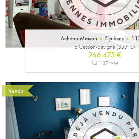
Acheter Maison
5 pièces
11
à Cesson-Sévigné (35510)
266 475 €
Réf. 1374VM
Vendu