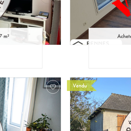
7 m²
Achet
Vendu