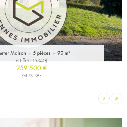
eter Maison
5 pièces
90 m²
à Liffré (35340)
259 500 €
Réf. 973BF
…