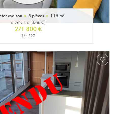
eter Maison
5 pièces
115 m²
à Gévezé (35850)
271 800 €
Réf. 527