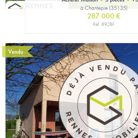
à Chantepie (35135)
287 000 €
Réf. 892BF
Vendu