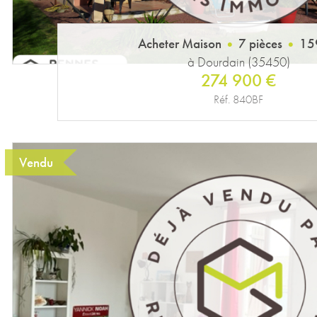
Acheter Maison
7 pièces
15
à Dourdain (35450)
274 900 €
Réf. 840BF
Vendu