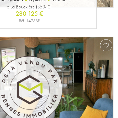
à La Bouëxière (35340)
280 125 €
Réf. 1423BF