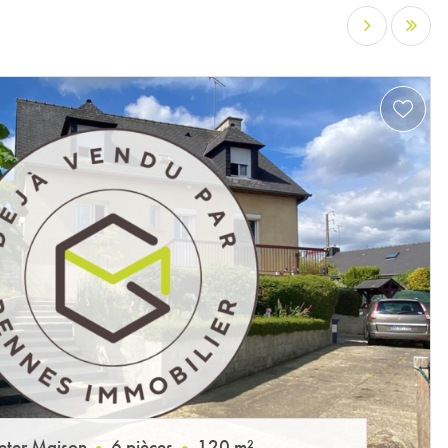
…
eter Maison
6 pièces
120 m²