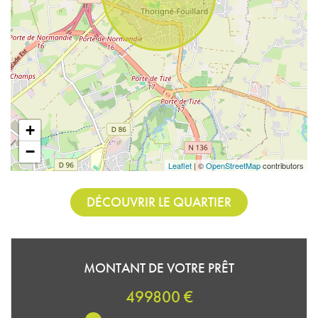
+
−
Leaflet
| ©
OpenStreetMap
contributors
DÉCOUVRIR LE QUARTIER
MONTANT DE VOTRE PRÊT
499800 €