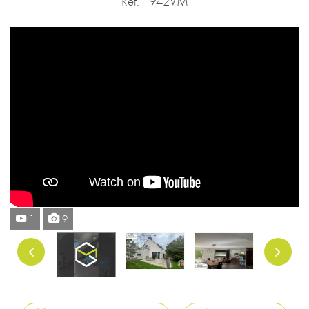
Réf. 1942VM
1
9