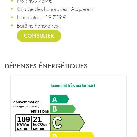
Prix : 499 759 €
Charge des honoraires : Acquéreur
Honoraires : 19 759 €
Barême honoraires :
CONSULTER
DÉPENSES ÉNERGÉTIQUES
logement très performant
consommation
(énergie primaire)
emissions
109
21
kWh/m²
kgCO₂/m²
par an
par an