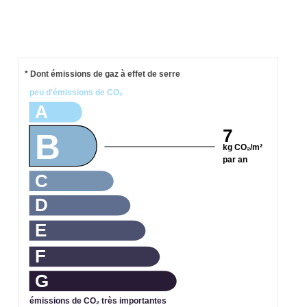
* Dont émissions de gaz à effet de serre
peu d'émissions de CO₂
A
7
B
kg CO₂/m²
par an
C
D
E
F
G
émissions de CO₂ très importantes