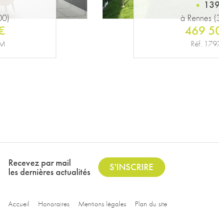
80
00)
à Gosné (
€
185 0
Réf. 24
Recevez par mail
S'INSCRIRE
les dernières actualités
Accueil
Honoraires
Mentions légales
Plan du site