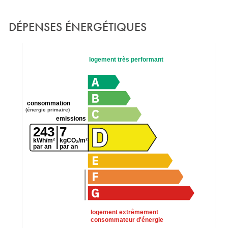
DÉPENSES ÉNERGÉTIQUES
logement très performant
consommation
(énergie primaire)
emissions
243
7
kWh/m²
kgCO₂/m²
par an
par an
logement extrêmement
consommateur d'énergie