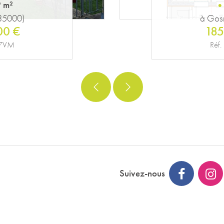
 m²
35140)
à Acig
00 €
300
00PM
Réf
Suivez-nous