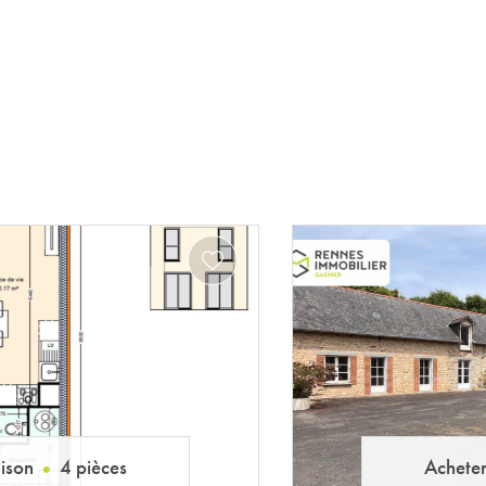
ison
4 pièces
Achete