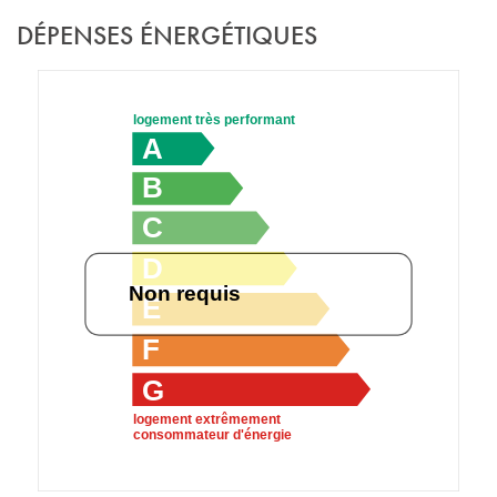
DÉPENSES ÉNERGÉTIQUES
logement très performant
A
B
C
D
Non requis
E
F
G
logement extrêmement
consommateur d'énergie