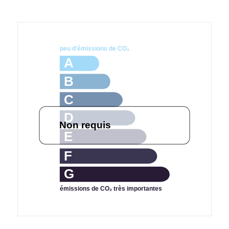
peu d'émissions de CO₂
A
B
C
D
Non requis
E
F
G
émissions de CO₂ très importantes