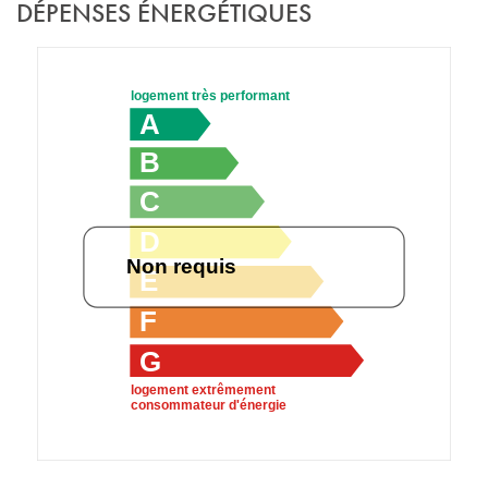
DÉPENSES ÉNERGÉTIQUES
logement très performant
A
B
C
D
Non requis
E
F
G
logement extrêmement
consommateur d'énergie