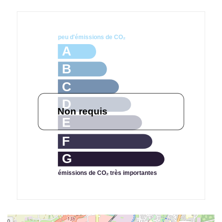
peu d'émissions de CO₂
A
B
C
D
Non requis
E
F
G
émissions de CO₂ très importantes