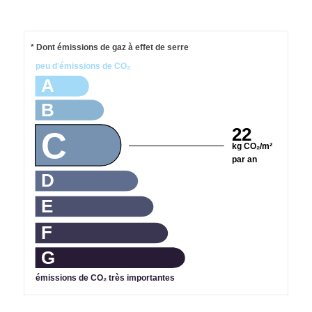
* Dont émissions de gaz à effet de serre
peu d'émissions de CO₂
A
B
22
C
kg CO₂/m²
par an
D
E
F
G
émissions de CO₂ très importantes