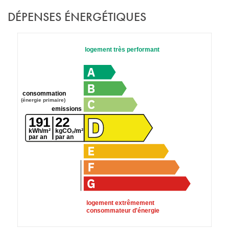
DÉPENSES ÉNERGÉTIQUES
logement très performant
consommation
(énergie primaire)
emissions
191
22
kWh/m²
kgCO₂/m²
par an
par an
logement extrêmement
consommateur d'énergie