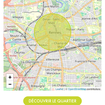
+
−
Leaflet
| ©
OpenStreetMap
contributors
DÉCOUVRIR LE QUARTIER