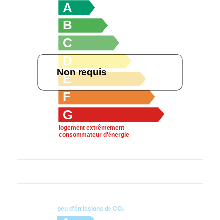
A
B
C
D
Non requis
E
F
G
logement extrêmement
consommateur d'énergie
peu d'émissions de CO₂