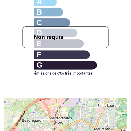
A
B
C
D
Non requis
E
F
G
émissions de CO₂ très importantes