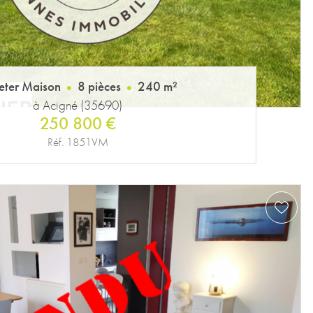
eter Maison
8 pièces
240 m²
à Acigné (35690)
250 800 €
Réf. 1851VM