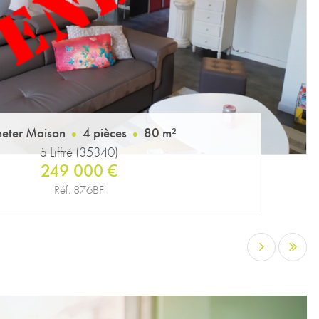
eter Maison
4 pièces
80 m²
à Liffré (35340)
249 000 €
Réf. 876BF