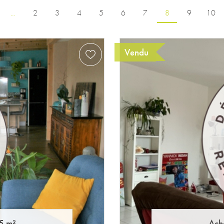
…
2
3
4
5
6
7
8
9
10
Vendu
5 m²
Ach