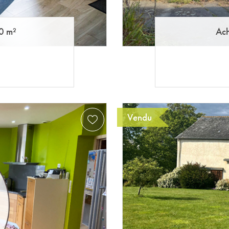
0 m²
Ach
Vendu