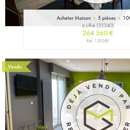
Acheter Maison
5 pièces
10
à Liffré (35340)
264 560 €
Réf. 1393BF
Vendu