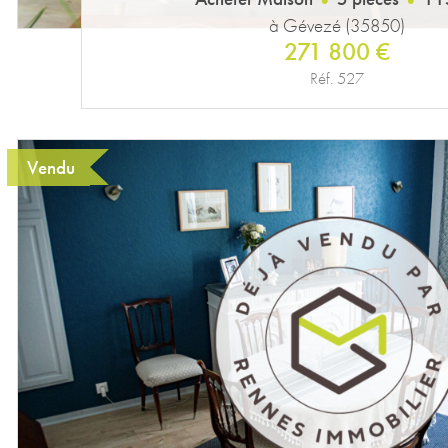
à Gévezé (35850)
271 800 €
Réf. 527
Vendu