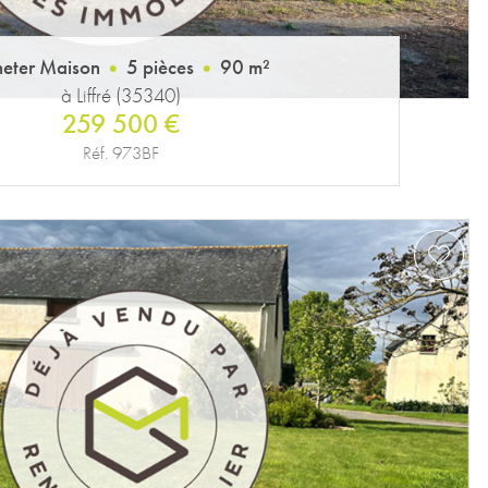
eter Maison
5 pièces
90 m²
à Liffré (35340)
259 500 €
Réf. 973BF