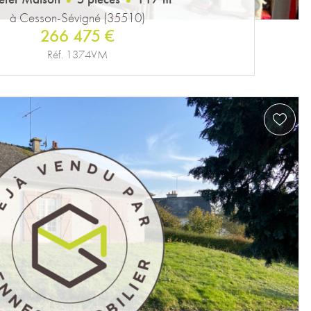
à Cesson-Sévigné (35510)
266 475 €
Réf. 1374VM