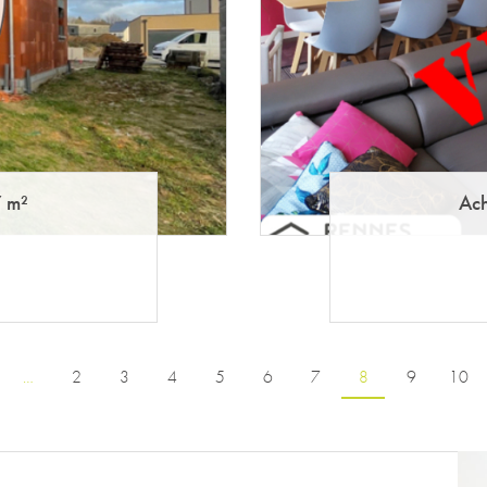
 m²
Ach
…
2
3
4
5
6
7
8
9
10