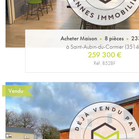
Acheter Maison
8 pièces
23
à Saint-Aubin-du-Cormier (3514
259 300 €
Réf. 852BF
Vendu