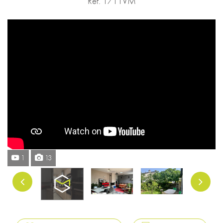
Réf. 1711VM
1
13