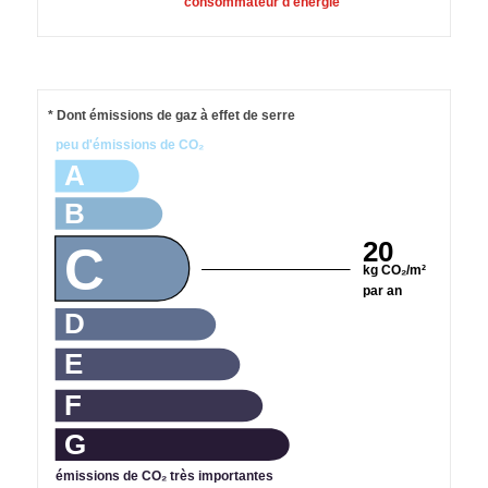
consommateur d'énergie
* Dont émissions de gaz à effet de serre
peu d'émissions de CO₂
A
B
20
C
kg CO₂/m²
par an
D
E
F
G
émissions de CO₂ très importantes