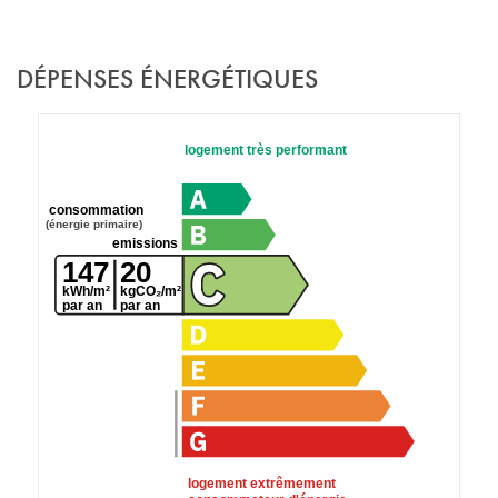
DÉPENSES ÉNERGÉTIQUES
logement très performant
consommation
(énergie primaire)
emissions
147
20
kWh/m²
kgCO₂/m²
par an
par an
logement extrêmement