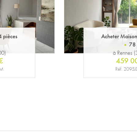
4 pièces
Acheter Maiso
184
00)
à Janzé (
€
488 0
VM
Réf. 23