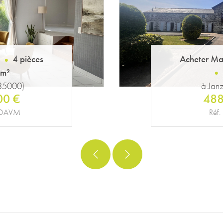
n
6 pièces
Acheter Ma
 m²
35150)
à Bain-de-B
00 €
363
43VM
Réf