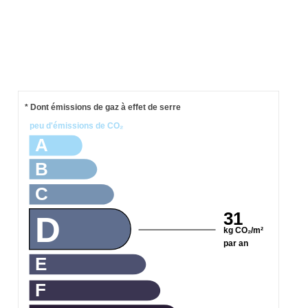
* Dont émissions de gaz à effet de serre
peu d'émissions de CO₂
A
B
C
31
D
kg CO₂/m²
par an
E
F