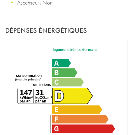
Ascenseur : Non
DÉPENSES ÉNERGÉTIQUES
logement très performant
consommation
(énergie primaire)
emissions
147
31
kWh/m²
kgCO₂/m²
par an
par an