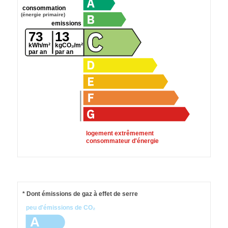
consommation
(énergie primaire)
emissions
73
13
kWh/m²
kgCO₂/m²
par an
par an
logement extrêmement
consommateur d'énergie
* Dont émissions de gaz à effet de serre
peu d'émissions de CO₂
A