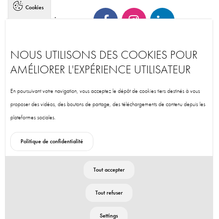
Cookies
Suivez-nous
NOUS UTILISONS DES COOKIES POUR
AMÉLIORER L'EXPÉRIENCE UTILISATEUR
Accueil
En poursuivant votre navigation, vous acceptez le dépôt de cookies tiers destinés à vous
Honoraires
proposer des vidéos, des boutons de partage, des téléchargements de contenu depuis les
plateformes sociales.
Mentions légales
Plan du site
Politique de confidentialité
©2026 Rennes Immobilier.
Designed by
Tout accepter
Tout refuser
Settings