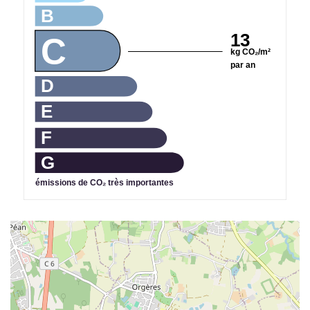
B
13
C
kg CO₂/m²
par an
D
E
F
G
émissions de CO₂ très importantes