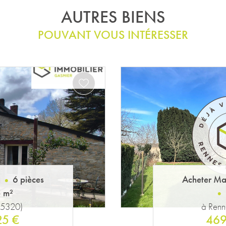
AUTRES BIENS
POUVANT VOUS INTÉRESSER
n
6 pièces
Acheter Ma
 m²
(35000)
à Vit
00 €
249