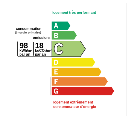
logement très performant
consommation
(énergie primaire)
emissions
98
18
kWh/m²
kgCO₂/m²
par an
par an
logement extrêmement
consommateur d'énergie