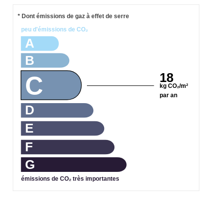
* Dont émissions de gaz à effet de serre
peu d'émissions de CO₂
A
B
18
C
kg CO₂/m²
par an
D
E
F
G
émissions de CO₂ très importantes