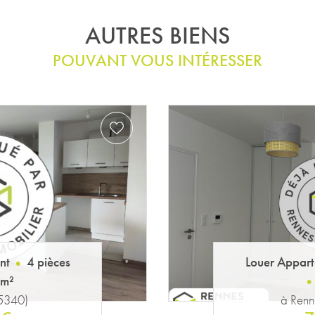
AUTRES BIENS
POUVANT VOUS INTÉRESSER
nt
1 pièces
Louer Appar
 m²
(35000)
à Renn