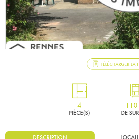
TÉLÉCHARGER LA 
4
110
PIÈCE(S)
DE SU
DESCRIPTION
LOCAL