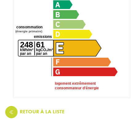
consommation
(énergie primaire)
emissions
248
61
kWh/m²
kgCO₂/m²
par an
par an
logement extrêmement
consommateur d'énergie
RETOUR
À LA LISTE