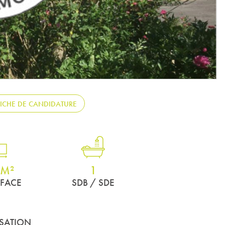
FICHE DE CANDIDATURE
 M²
1
RFACE
SDB / SDE
ISATION