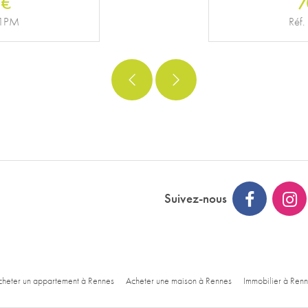
 €
6
56VM
Réf. 
Suivez-nous
heter un appartement à Rennes
Acheter une maison à Rennes
Immobilier à Ren