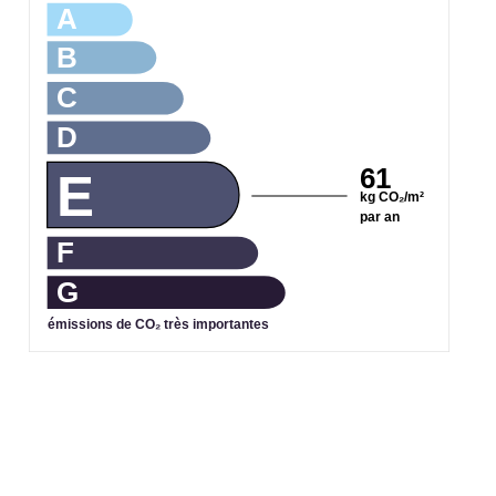
A
B
C
D
61
E
kg CO₂/m²
par an
F
G
émissions de CO₂ très importantes