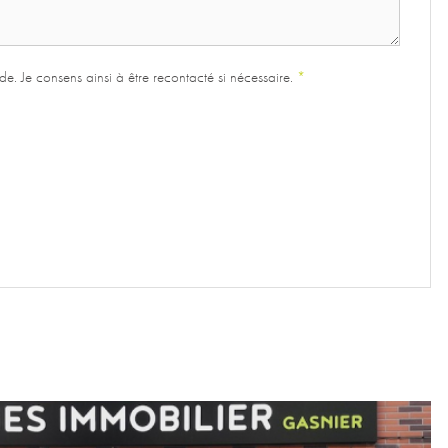
e. Je consens ainsi à être recontacté si nécessaire.
*