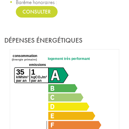
Barême honoraires :
CONSULTER
DÉPENSES ÉNERGÉTIQUES
consommation
logement très performant
(énergie primaire)
emissions
35
1
kWh/m²
kgCO₂/m²
par an
par an