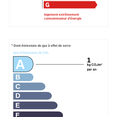
logement extrêmement
consommateur d'énergie
* Dont émissions de gaz à effet de serre
peu d'émissions de CO₂
1
A
kg CO₂/m²
par an
B
C
D
E
F