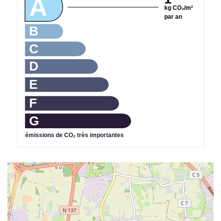
A
kg CO₂/m²
par an
B
C
D
E
F
G
émissions de CO₂ très importantes