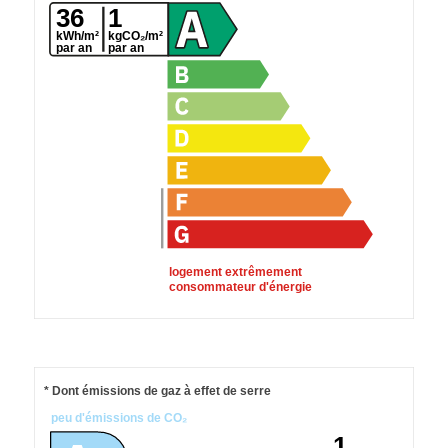
36
1
kWh/m²
kgCO₂/m²
par an
par an
logement extrêmement
consommateur d'énergie
* Dont émissions de gaz à effet de serre
peu d'émissions de CO₂
1