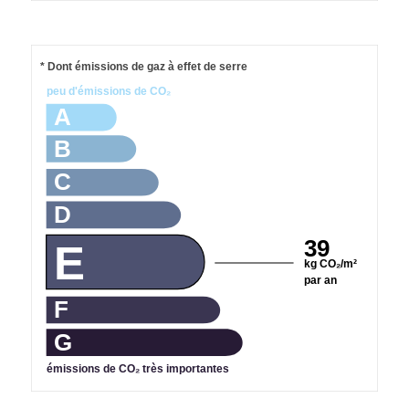
* Dont émissions de gaz à effet de serre
peu d'émissions de CO₂
A
B
C
D
39
E
kg CO₂/m²
par an
F
G
émissions de CO₂ très importantes