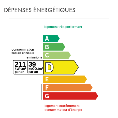
DÉPENSES ÉNERGÉTIQUES
logement très performant
consommation
(énergie primaire)
emissions
211
39
kWh/m²
kgCO₂/m²
par an
par an
logement extrêmement
consommateur d'énergie