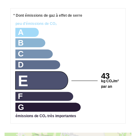
* Dont émissions de gaz à effet de serre
peu d'émissions de CO₂
A
B
C
D
43
E
kg CO₂/m²
par an
F
G
émissions de CO₂ très importantes