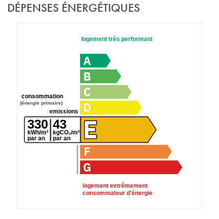
DÉPENSES ÉNERGÉTIQUES
logement très performant
consommation
(énergie primaire)
emissions
330
43
kWh/m²
kgCO₂/m²
par an
par an
logement extrêmement
consommateur d'énergie