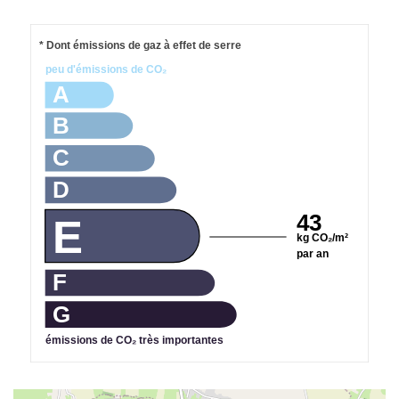
* Dont émissions de gaz à effet de serre
peu d'émissions de CO₂
A
B
C
D
43
E
kg CO₂/m²
par an
F
G
émissions de CO₂ très importantes