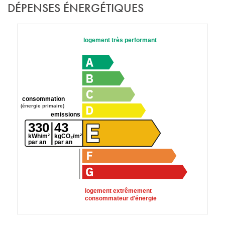
DÉPENSES ÉNERGÉTIQUES
logement très performant
consommation
(énergie primaire)
emissions
330
43
kWh/m²
kgCO₂/m²
par an
par an
logement extrêmement
consommateur d'énergie