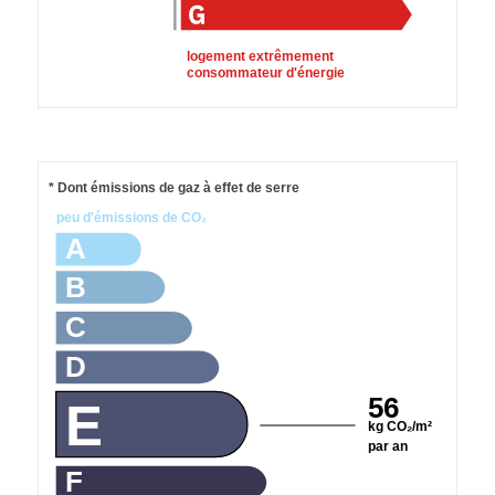
logement extrêmement
consommateur d'énergie
* Dont émissions de gaz à effet de serre
peu d'émissions de CO₂
A
B
C
D
56
E
kg CO₂/m²
par an
F