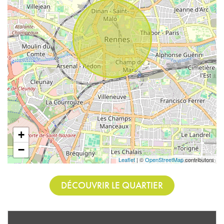
+
−
Leaflet
| ©
OpenStreetMap
contributors
DÉCOUVRIR LE QUARTIER