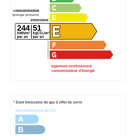
consommation
(énergie primaire)
emissions
244
51
kWh/m²
kgCO₂/m²
par an
par an
logement extrêmement
consommateur d'énergie
* Dont émissions de gaz à effet de serre
peu d'émissions de CO₂
A
B