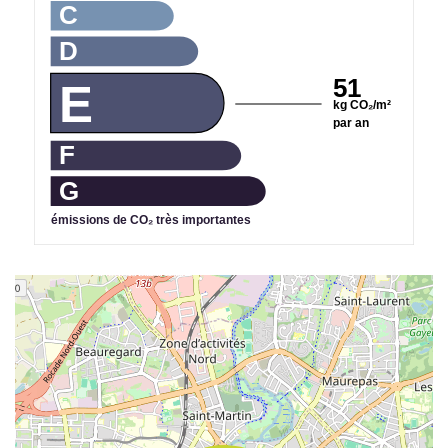
C
D
51
E
kg CO₂/m²
par an
F
G
émissions de CO₂ très importantes