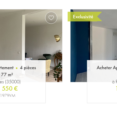
rtement
2 pièces
Acheter A
44 m²
es (35000)
à 
 695 €
. 2151VM
Réf.