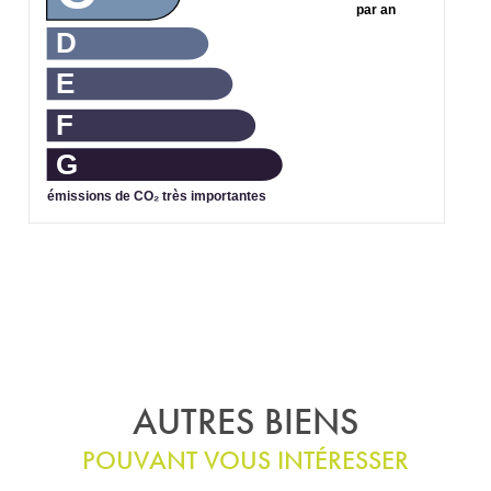
par an
D
E
F
G
émissions de CO₂ très importantes
AUTRES BIENS
POUVANT VOUS INTÉRESSER