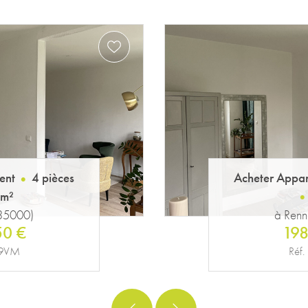
Exclusivité
ent
4 pièces
Acheter Appa
 m²
(35000)
à Renn
50 €
178
79VM
Réf