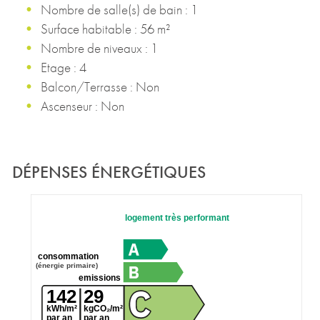
Nombre de salle(s) de bain : 1
Surface habitable : 56 m²
Nombre de niveaux : 1
Etage : 4
Balcon/Terrasse : Non
Ascenseur : Non
DÉPENSES ÉNERGÉTIQUES
logement très performant
consommation
(énergie primaire)
emissions
142
29
kWh/m²
kgCO₂/m²
par an
par an