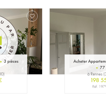
4 pièces
Acheter Appartem
77
00)
à Rennes 
€
198 5
Réf. 19