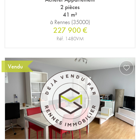
2 pièces
41 m²
à Rennes (35000)
227 900 €
Réf. 1480VM
Vendu